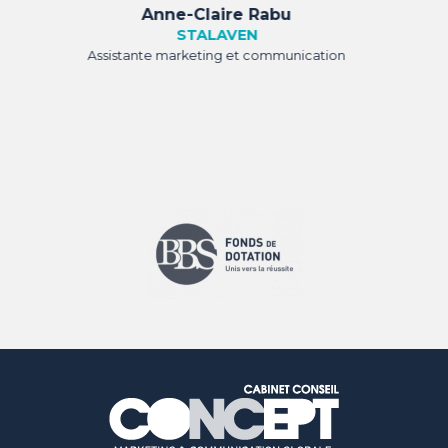
Hervé Le Gall
OXYMAX
Dirigeant