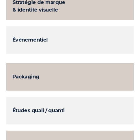
Stratégie de marque
01/24
& identité visuelle
La DIR OUEST renouvelle un contrat de
4 ans avec l'Agence Concept
12/23
L'agence Concept est retenue pour la
Événementiel
création d'une plateforme numérique
pour la ville de Quimper.
Packaging
Études quali / quanti