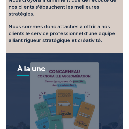
Nous croyons intimement que de l’écoute de
nos clients s’ébauchent les meilleures
stratégies.
Nous sommes donc attachés à offrir à nos
05/24
clients le service professionnel d’une équipe
Conseil et communication pour
alliant rigueur stratégique et créativité.
l'ouverture du restaurant La Côte &
l'Arête à Brest
04/24
L'Agence Concept est choisi par les
À la une
transports Pelé pour la création de leur
plateforme de marque
02/24
Laita fait confiance à Concept pour
l'ensemble des opérations commerciales
01/24
La DIR OUEST renouvelle un contrat de
4 ans avec l'Agence Concept