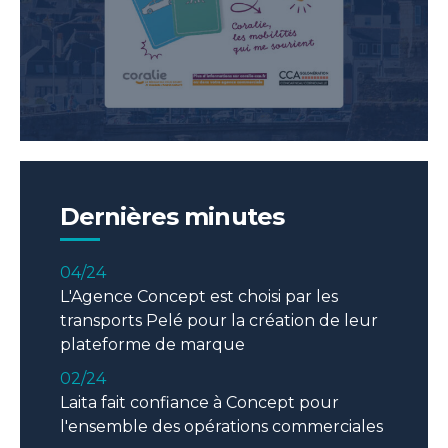
12/23
L'agence Concept est retenue pour la
création d'une plateforme numérique
pour la ville de Quimper.
05/24
Conseil et communication pour
l'ouverture du restaurant La Côte &
l'Arête à Brest
Dernières minutes
04/24
L'Agence Concept est choisi par les
transports Pelé pour la création de leur
plateforme de marque
02/24
Laita fait confiance à Concept pour
l'ensemble des opérations commerciales
01/24
La DIR OUEST renouvelle un contrat de